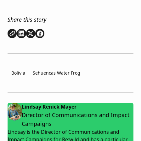
Share this story
Copy link
Share on
Share on
Share on
LinkedIn
Twitter
Facebook
Bolivia
Sehuencas Water Frog
Lindsay Renick Mayer
Director of Communications and Impact
Campaigns
Lindsay is the Director of Communications and
Impact Campaigns for Re:wild and has a particular