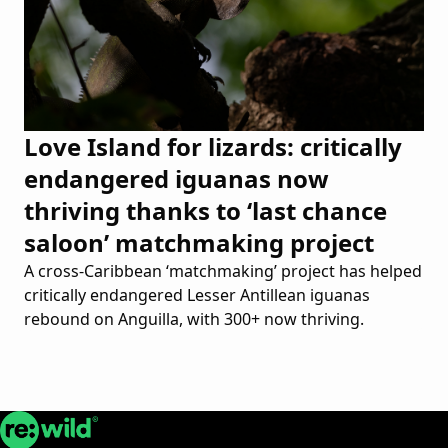
Love Island for lizards: critically
endangered iguanas now
thriving thanks to ‘last chance
saloon’ matchmaking project
A cross-Caribbean ‘matchmaking’ project has helped
critically endangered Lesser Antillean iguanas
rebound on Anguilla, with 300+ now thriving.
Re:wild