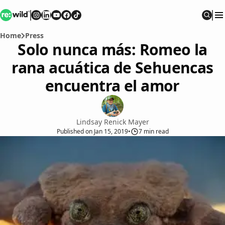
Re:wild
Follow on
Follow on
Follow on
Follow on
Instagram
Follow on
LinkedIn
Youtube
Facebook
TikTok
Sear
Home
Press
Solo nunca más: Romeo la
rana acuática de Sehuencas
encuentra el amor
Lindsay Renick Mayer
Published
on
Jan 15, 2019
•
7
min read