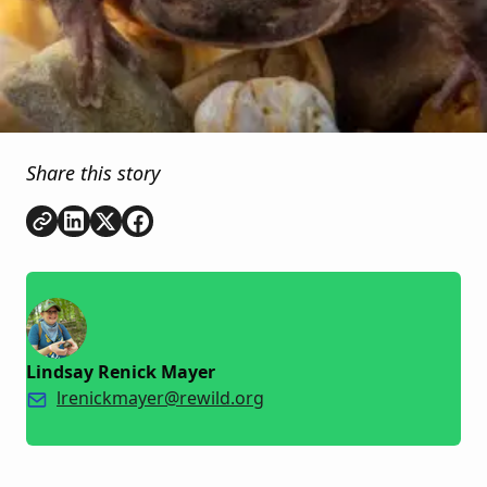
Share this story
Copy link
Share on
Share on
Share on
LinkedIn
Twitter
Facebook
Lindsay Renick Mayer
lrenickmayer@rewild.org